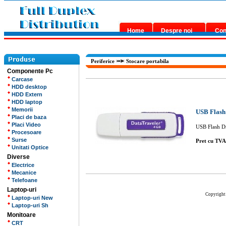
Home
Despre noi
Con
Periferice
Stocare portabila
Componente Pc
Carcase
HDD desktop
HDD Extern
HDD laptop
Memorii
USB Flash
Placi de baza
Placi Video
USB Flash D
Procesoare
Surse
Pret cu TV
Unitati Optice
Diverse
Electrice
Mecanice
Telefoane
Laptop-uri
Copyright 
Laptop-uri New
Laptop-uri Sh
Monitoare
CRT