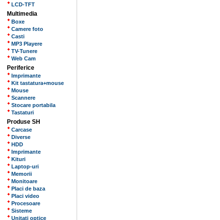
LCD-TFT
Multimedia
Boxe
Camere foto
Casti
MP3 Playere
TV-Tunere
Web Cam
Periferice
Imprimante
Kit tastatura+mouse
Mouse
Scannere
Stocare portabila
Tastaturi
Produse SH
Carcase
Diverse
HDD
Imprimante
Kituri
Laptop-uri
Memorii
Monitoare
Placi de baza
Placi video
Procesoare
Sisteme
Unitati optice